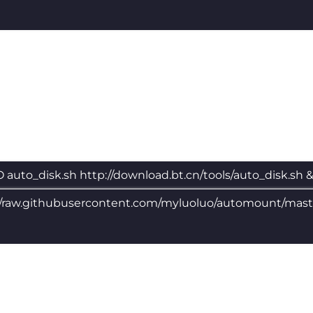
O auto_disk.sh http://download.bt.cn/tools/auto_disk.sh 
//raw.githubusercontent.com/myluoluo/automount/mas
h