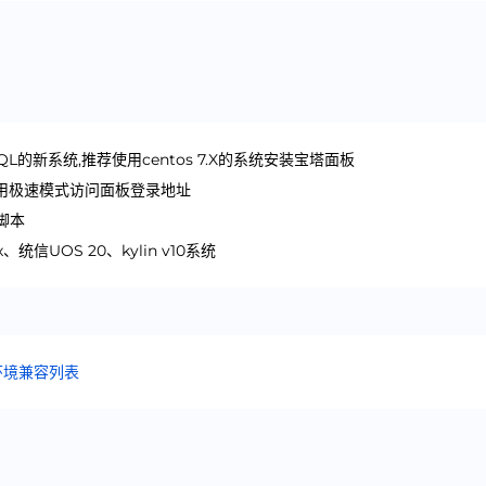
SQL的新系统,推荐使用centos 7.X的系统安装宝塔面板
使用极速模式访问面板登录地址
脚本
统信UOS 20、kylin v10系统
环境兼容列表