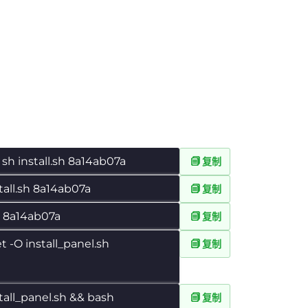
 sh install.sh 8a14ab07a
复制
tall.sh 8a14ab07a
复制
sh 8a14ab07a
复制
et -O install_panel.sh
复制
tall_panel.sh && bash
复制