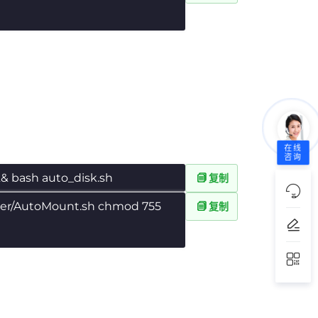
在线
咨询
&& bash auto_disk.sh
复制
ter/AutoMount.sh chmod 755
复制