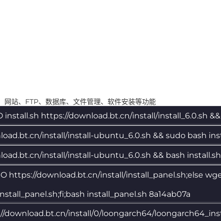
装，网站、FTP、数据库、文件管理、软件安装等功能
install.sh https://download.bt.cn/install/install_6.0.sh &&
nload.bt.cn/install/install-ubuntu_6.0.sh && sudo bash ins
load.bt.cn/install/install-ubuntu_6.0.sh && bash install.
 -sSO https://download.bt.cn/install/install_panel.sh;else wg
install_panel.sh;fi;bash install_panel.sh 8a14ab07a
s://download.bt.cn/install/0/loongarch64/loongarch64_ins